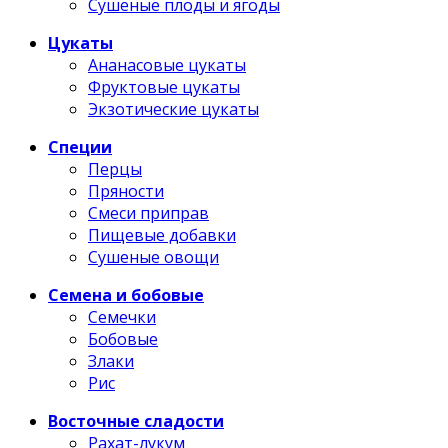
Сушеные плоды и ягоды
Цукаты
Ананасовые цукаты
Фруктовые цукаты
Экзотические цукаты
Специи
Перцы
Пряности
Смеси приправ
Пищевые добавки
Сушеные овощи
Семена и бобовые
Семечки
Бобовые
Злаки
Рис
Восточные сладости
Рахат-лукум