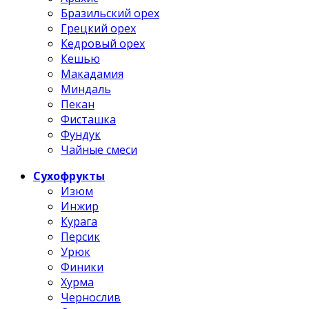
Бразильский орех
Грецкий орех
Кедровый орех
Кешью
Макадамия
Миндаль
Пекан
Фисташка
Фундук
Чайные смеси
Сухофрукты
Изюм
Инжир
Курага
Персик
Урюк
Финики
Хурма
Чернослив