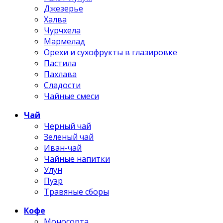
Джезерье
Халва
Чурчхела
Мармелад
Орехи и сухофрукты в глазировке
Пастила
Пахлава
Сладости
Чайные смеси
Чай
Черный чай
Зеленый чай
Иван-чай
Чайные напитки
Улун
Пуэр
Травяные сборы
Кофе
Моносорта