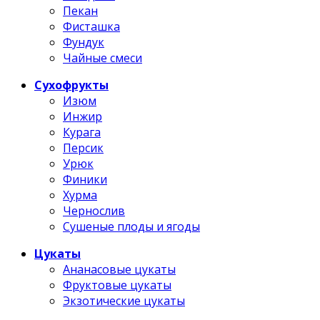
Пекан
Фисташка
Фундук
Чайные смеси
Сухофрукты
Изюм
Инжир
Курага
Персик
Урюк
Финики
Хурма
Чернослив
Сушеные плоды и ягоды
Цукаты
Ананасовые цукаты
Фруктовые цукаты
Экзотические цукаты