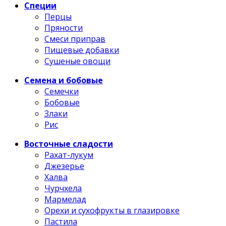
Специи
Перцы
Пряности
Смеси приправ
Пищевые добавки
Сушеные овощи
Семена и бобовые
Семечки
Бобовые
Злаки
Рис
Восточные сладости
Рахат-лукум
Джезерье
Халва
Чурчхела
Мармелад
Орехи и сухофрукты в глазировке
Пастила