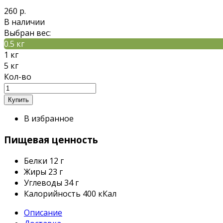
260 р.
В наличии
Выбран вес:
0.5 кг
1 кг
5 кг
Кол-во
В избранное
Пищевая ценность
Белки
12 г
Жиры
23 г
Углеводы
34 г
Калорийность
400 кКал
Описание