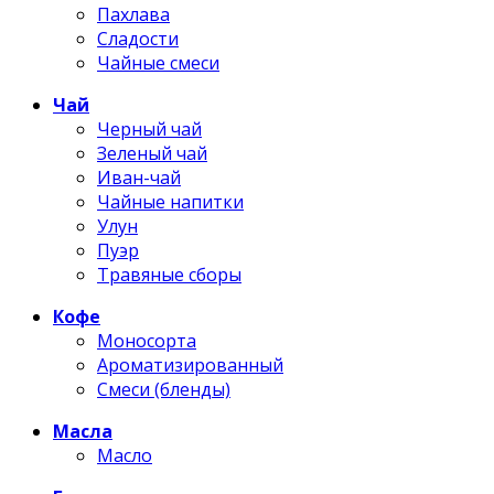
Пахлава
Сладости
Чайные смеси
Чай
Черный чай
Зеленый чай
Иван-чай
Чайные напитки
Улун
Пуэр
Травяные сборы
Кофе
Моносорта
Ароматизированный
Смеси (бленды)
Масла
Масло