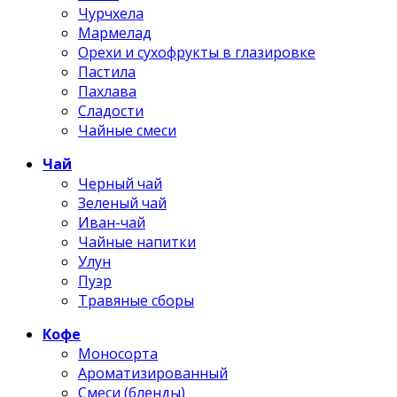
Чурчхела
Мармелад
Орехи и сухофрукты в глазировке
Пастила
Пахлава
Сладости
Чайные смеси
Чай
Черный чай
Зеленый чай
Иван-чай
Чайные напитки
Улун
Пуэр
Травяные сборы
Кофе
Моносорта
Ароматизированный
Смеси (бленды)