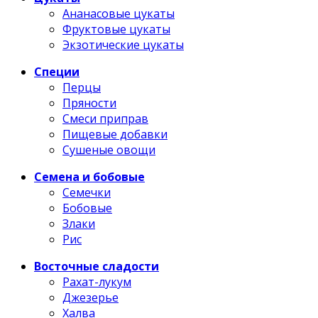
Ананасовые цукаты
Фруктовые цукаты
Экзотические цукаты
Специи
Перцы
Пряности
Смеси приправ
Пищевые добавки
Сушеные овощи
Семена и бобовые
Семечки
Бобовые
Злаки
Рис
Восточные сладости
Рахат-лукум
Джезерье
Халва