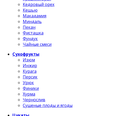
Кедровый орех
Кешью
Макадамия
Миндаль
Пекан
Фисташка
Фундук
Чайные смеси
Сухофрукты
Изюм
Инжир
Курага
Персик
Урюк
Финики
Хурма
Чернослив
Сушеные плоды и ягоды
Цукаты