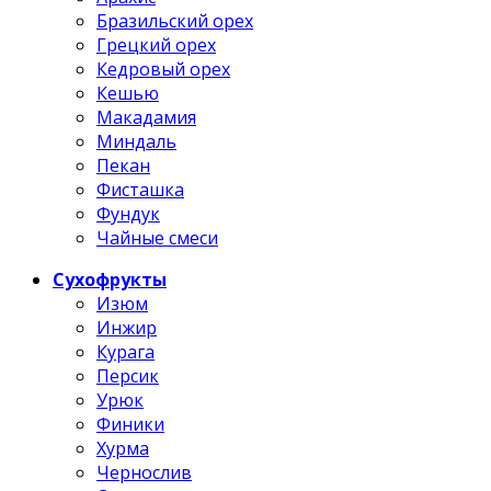
Бразильский орех
Грецкий орех
Кедровый орех
Кешью
Макадамия
Миндаль
Пекан
Фисташка
Фундук
Чайные смеси
Сухофрукты
Изюм
Инжир
Курага
Персик
Урюк
Финики
Хурма
Чернослив