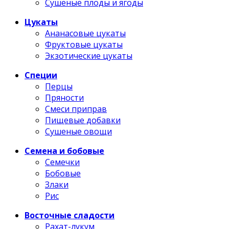
Сушеные плоды и ягоды
Цукаты
Ананасовые цукаты
Фруктовые цукаты
Экзотические цукаты
Специи
Перцы
Пряности
Смеси приправ
Пищевые добавки
Сушеные овощи
Семена и бобовые
Семечки
Бобовые
Злаки
Рис
Восточные сладости
Рахат-лукум