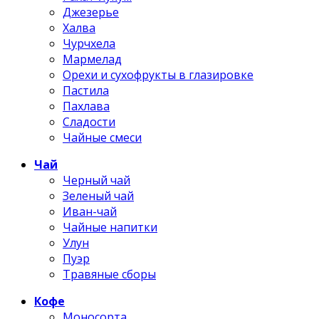
Джезерье
Халва
Чурчхела
Мармелад
Орехи и сухофрукты в глазировке
Пастила
Пахлава
Сладости
Чайные смеси
Чай
Черный чай
Зеленый чай
Иван-чай
Чайные напитки
Улун
Пуэр
Травяные сборы
Кофе
Моносорта