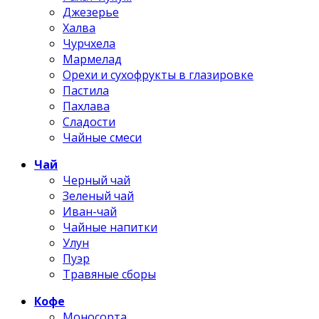
Джезерье
Халва
Чурчхела
Мармелад
Орехи и сухофрукты в глазировке
Пастила
Пахлава
Сладости
Чайные смеси
Чай
Черный чай
Зеленый чай
Иван-чай
Чайные напитки
Улун
Пуэр
Травяные сборы
Кофе
Моносорта