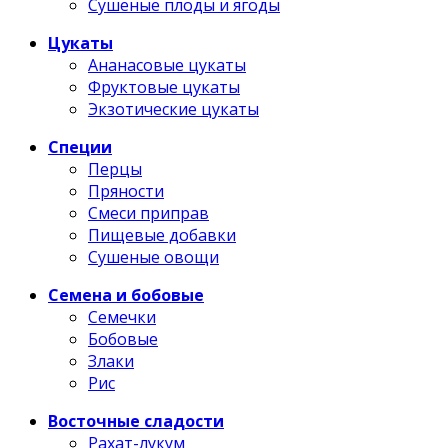
Сушеные плоды и ягоды
Цукаты
Ананасовые цукаты
Фруктовые цукаты
Экзотические цукаты
Специи
Перцы
Пряности
Смеси приправ
Пищевые добавки
Сушеные овощи
Семена и бобовые
Семечки
Бобовые
Злаки
Рис
Восточные сладости
Рахат-лукум