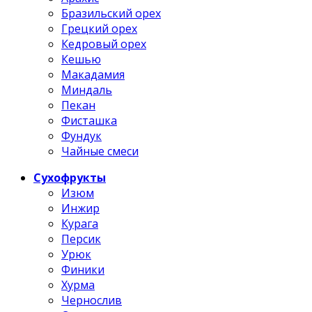
Бразильский орех
Грецкий орех
Кедровый орех
Кешью
Макадамия
Миндаль
Пекан
Фисташка
Фундук
Чайные смеси
Сухофрукты
Изюм
Инжир
Курага
Персик
Урюк
Финики
Хурма
Чернослив