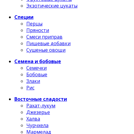
Экзотические цукаты
Специи
Перцы
Пряности
Смеси приправ
Пищевые добавки
Сушеные овощи
Семена и бобовые
Семечки
Бобовые
Злаки
Рис
Восточные сладости
Рахат-лукум
Джезерье
Халва
Чурчхела
Мармелад