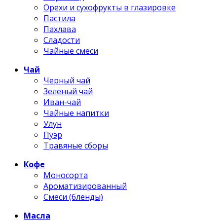
Орехи и сухофрукты в глазировке
Пастила
Пахлава
Сладости
Чайные смеси
Чай
Черный чай
Зеленый чай
Иван-чай
Чайные напитки
Улун
Пуэр
Травяные сборы
Кофе
Моносорта
Ароматизированный
Смеси (бленды)
Масла