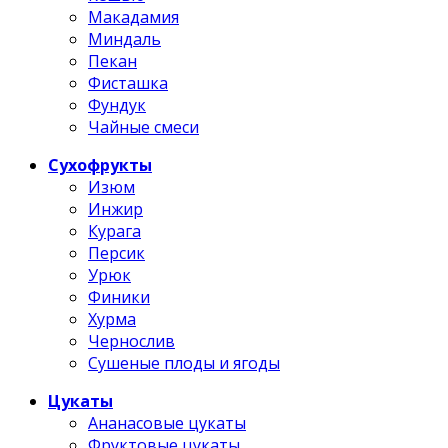
Макадамия
Миндаль
Пекан
Фисташка
Фундук
Чайные смеси
Сухофрукты
Изюм
Инжир
Курага
Персик
Урюк
Финики
Хурма
Чернослив
Сушеные плоды и ягоды
Цукаты
Ананасовые цукаты
Фруктовые цукаты