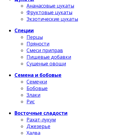
Ананасовые цукаты
Фруктовые цукаты
Экзотические цукаты
Специи
Перцы
Пряности
Смеси приправ
Пищевые добавки
Сушеные овощи
Семена и бобовые
Семечки
Бобовые
Злаки
Рис
Восточные сладости
Рахат-лукум
Джезерье
Халва