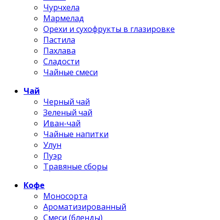
Чурчхела
Мармелад
Орехи и сухофрукты в глазировке
Пастила
Пахлава
Сладости
Чайные смеси
Чай
Черный чай
Зеленый чай
Иван-чай
Чайные напитки
Улун
Пуэр
Травяные сборы
Кофе
Моносорта
Ароматизированный
Смеси (бленды)