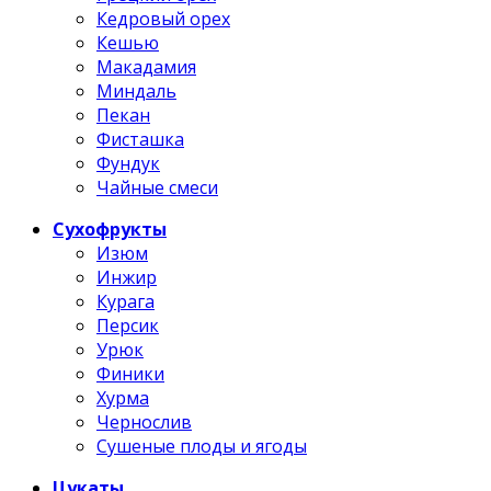
Кедровый орех
Кешью
Макадамия
Миндаль
Пекан
Фисташка
Фундук
Чайные смеси
Сухофрукты
Изюм
Инжир
Курага
Персик
Урюк
Финики
Хурма
Чернослив
Сушеные плоды и ягоды
Цукаты