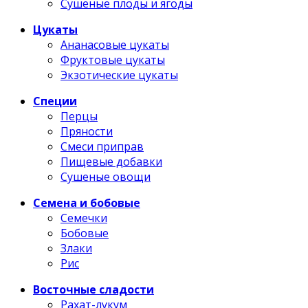
Сушеные плоды и ягоды
Цукаты
Ананасовые цукаты
Фруктовые цукаты
Экзотические цукаты
Специи
Перцы
Пряности
Смеси приправ
Пищевые добавки
Сушеные овощи
Семена и бобовые
Семечки
Бобовые
Злаки
Рис
Восточные сладости
Рахат-лукум