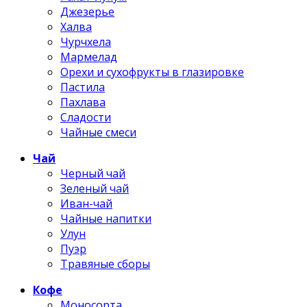
Джезерье
Халва
Чурчхела
Мармелад
Орехи и сухофрукты в глазировке
Пастила
Пахлава
Сладости
Чайные смеси
Чай
Черный чай
Зеленый чай
Иван-чай
Чайные напитки
Улун
Пуэр
Травяные сборы
Кофе
Моносорта