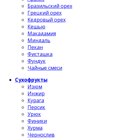
Бразильский орех
Грецкий орех
Кедровый орех
Кешью
Макадамия
Миндаль
Пекан
Фисташка
Фундук
Чайные смеси
Сухофрукты
Изюм
Инжир
Курага
Персик
Урюк
Финики
Хурма
Чернослив