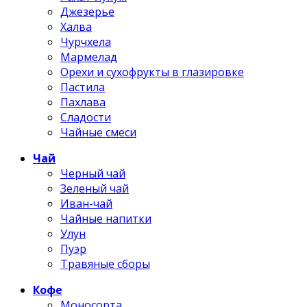
Джезерье
Халва
Чурчхела
Мармелад
Орехи и сухофрукты в глазировке
Пастила
Пахлава
Сладости
Чайные смеси
Чай
Черный чай
Зеленый чай
Иван-чай
Чайные напитки
Улун
Пуэр
Травяные сборы
Кофе
Моносорта