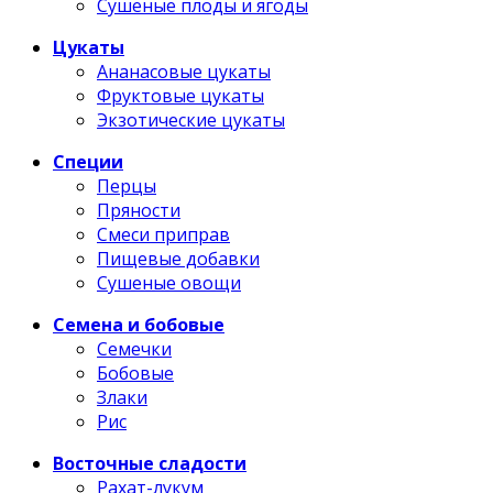
Сушеные плоды и ягоды
Цукаты
Ананасовые цукаты
Фруктовые цукаты
Экзотические цукаты
Специи
Перцы
Пряности
Смеси приправ
Пищевые добавки
Сушеные овощи
Семена и бобовые
Семечки
Бобовые
Злаки
Рис
Восточные сладости
Рахат-лукум