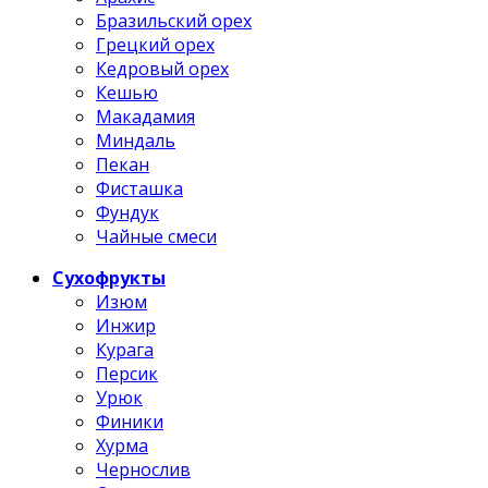
Бразильский орех
Грецкий орех
Кедровый орех
Кешью
Макадамия
Миндаль
Пекан
Фисташка
Фундук
Чайные смеси
Сухофрукты
Изюм
Инжир
Курага
Персик
Урюк
Финики
Хурма
Чернослив