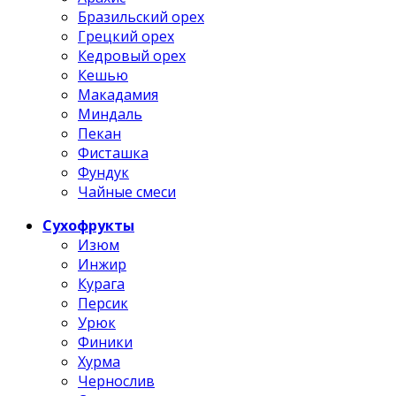
Бразильский орех
Грецкий орех
Кедровый орех
Кешью
Макадамия
Миндаль
Пекан
Фисташка
Фундук
Чайные смеси
Сухофрукты
Изюм
Инжир
Курага
Персик
Урюк
Финики
Хурма
Чернослив