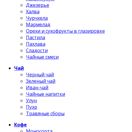
Джезерье
Халва
Чурчхела
Мармелад
Орехи и сухофрукты в глазировке
Пастила
Пахлава
Сладости
Чайные смеси
Чай
Черный чай
Зеленый чай
Иван-чай
Чайные напитки
Улун
Пуэр
Травяные сборы
Кофе
Моносорта