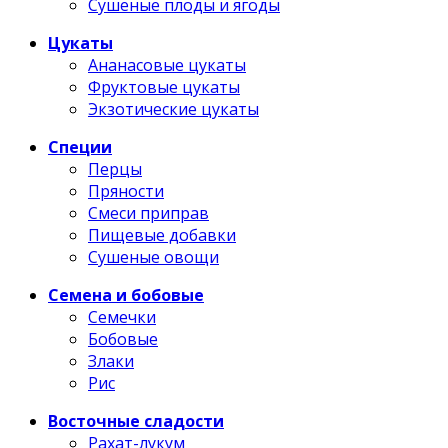
Сушеные плоды и ягоды
Цукаты
Ананасовые цукаты
Фруктовые цукаты
Экзотические цукаты
Специи
Перцы
Пряности
Смеси приправ
Пищевые добавки
Сушеные овощи
Семена и бобовые
Семечки
Бобовые
Злаки
Рис
Восточные сладости
Рахат-лукум