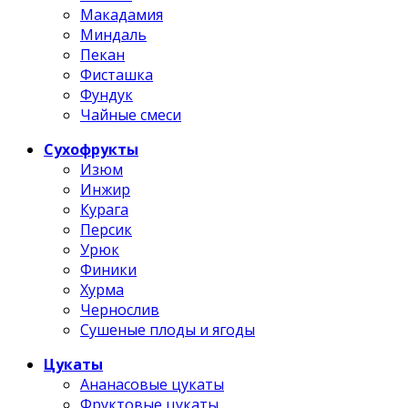
Макадамия
Миндаль
Пекан
Фисташка
Фундук
Чайные смеси
Сухофрукты
Изюм
Инжир
Курага
Персик
Урюк
Финики
Хурма
Чернослив
Сушеные плоды и ягоды
Цукаты
Ананасовые цукаты
Фруктовые цукаты