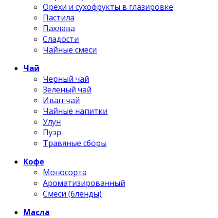
Орехи и сухофрукты в глазировке
Пастила
Пахлава
Сладости
Чайные смеси
Чай
Черный чай
Зеленый чай
Иван-чай
Чайные напитки
Улун
Пуэр
Травяные сборы
Кофе
Моносорта
Ароматизированный
Смеси (бленды)
Масла