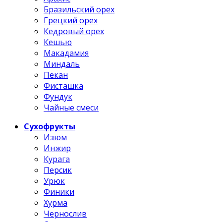
Бразильский орех
Грецкий орех
Кедровый орех
Кешью
Макадамия
Миндаль
Пекан
Фисташка
Фундук
Чайные смеси
Сухофрукты
Изюм
Инжир
Курага
Персик
Урюк
Финики
Хурма
Чернослив