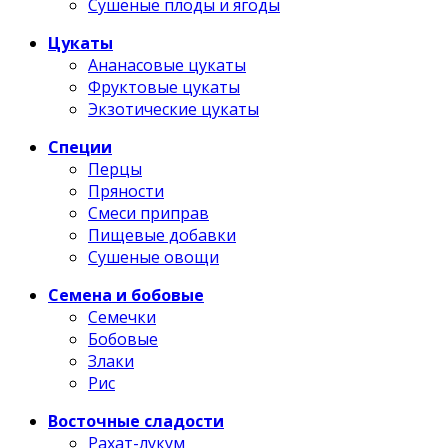
Сушеные плоды и ягоды
Цукаты
Ананасовые цукаты
Фруктовые цукаты
Экзотические цукаты
Специи
Перцы
Пряности
Смеси приправ
Пищевые добавки
Сушеные овощи
Семена и бобовые
Семечки
Бобовые
Злаки
Рис
Восточные сладости
Рахат-лукум