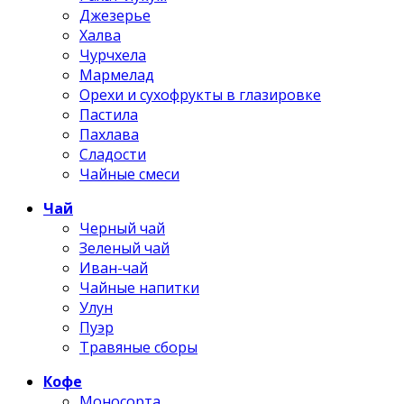
Джезерье
Халва
Чурчхела
Мармелад
Орехи и сухофрукты в глазировке
Пастила
Пахлава
Сладости
Чайные смеси
Чай
Черный чай
Зеленый чай
Иван-чай
Чайные напитки
Улун
Пуэр
Травяные сборы
Кофе
Моносорта