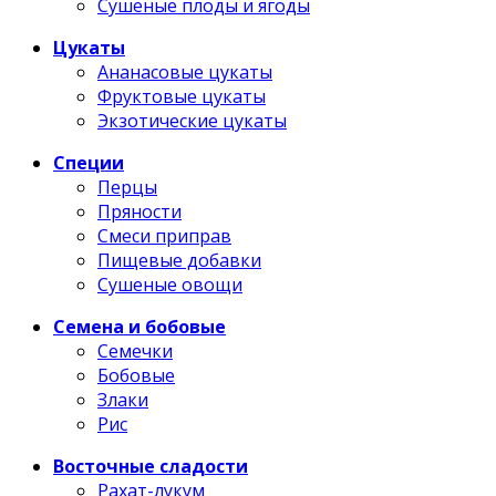
Сушеные плоды и ягоды
Цукаты
Ананасовые цукаты
Фруктовые цукаты
Экзотические цукаты
Специи
Перцы
Пряности
Смеси приправ
Пищевые добавки
Сушеные овощи
Семена и бобовые
Семечки
Бобовые
Злаки
Рис
Восточные сладости
Рахат-лукум