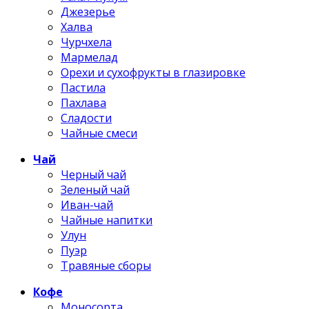
Джезерье
Халва
Чурчхела
Мармелад
Орехи и сухофрукты в глазировке
Пастила
Пахлава
Сладости
Чайные смеси
Чай
Черный чай
Зеленый чай
Иван-чай
Чайные напитки
Улун
Пуэр
Травяные сборы
Кофе
Моносорта