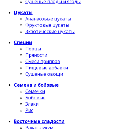
Сушеные плоды и ягоды
Цукаты
Ананасовые цукаты
Фруктовые цукаты
Экзотические цукаты
Специи
Перцы
Пряности
Смеси приправ
Пищевые добавки
Сушеные овощи
Семена и бобовые
Семечки
Бобовые
Злаки
Рис
Восточные сладости
Рахат-лукум