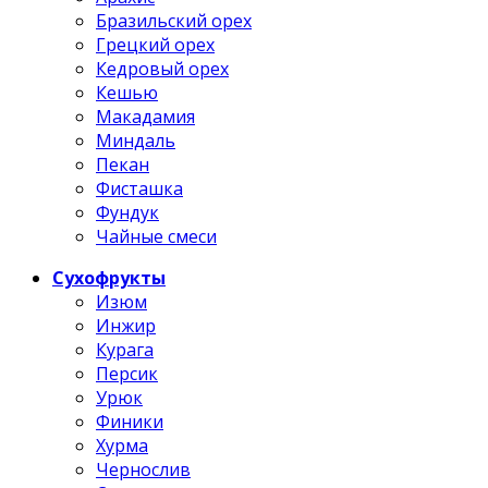
Бразильский орех
Грецкий орех
Кедровый орех
Кешью
Макадамия
Миндаль
Пекан
Фисташка
Фундук
Чайные смеси
Сухофрукты
Изюм
Инжир
Курага
Персик
Урюк
Финики
Хурма
Чернослив