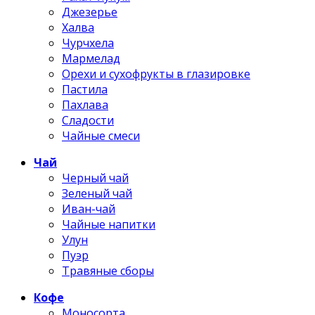
Джезерье
Халва
Чурчхела
Мармелад
Орехи и сухофрукты в глазировке
Пастила
Пахлава
Сладости
Чайные смеси
Чай
Черный чай
Зеленый чай
Иван-чай
Чайные напитки
Улун
Пуэр
Травяные сборы
Кофе
Моносорта