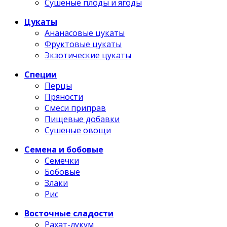
Сушеные плоды и ягоды
Цукаты
Ананасовые цукаты
Фруктовые цукаты
Экзотические цукаты
Специи
Перцы
Пряности
Смеси приправ
Пищевые добавки
Сушеные овощи
Семена и бобовые
Семечки
Бобовые
Злаки
Рис
Восточные сладости
Рахат-лукум