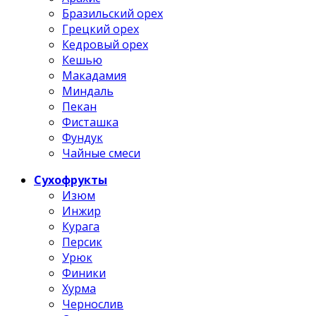
Бразильский орех
Грецкий орех
Кедровый орех
Кешью
Макадамия
Миндаль
Пекан
Фисташка
Фундук
Чайные смеси
Сухофрукты
Изюм
Инжир
Курага
Персик
Урюк
Финики
Хурма
Чернослив