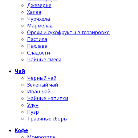
Джезерье
Халва
Чурчхела
Мармелад
Орехи и сухофрукты в глазировке
Пастила
Пахлава
Сладости
Чайные смеси
Чай
Черный чай
Зеленый чай
Иван-чай
Чайные напитки
Улун
Пуэр
Травяные сборы
Кофе
Моносорта