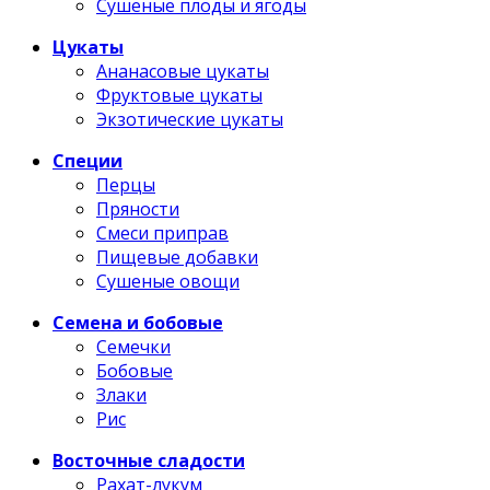
Сушеные плоды и ягоды
Цукаты
Ананасовые цукаты
Фруктовые цукаты
Экзотические цукаты
Специи
Перцы
Пряности
Смеси приправ
Пищевые добавки
Сушеные овощи
Семена и бобовые
Семечки
Бобовые
Злаки
Рис
Восточные сладости
Рахат-лукум