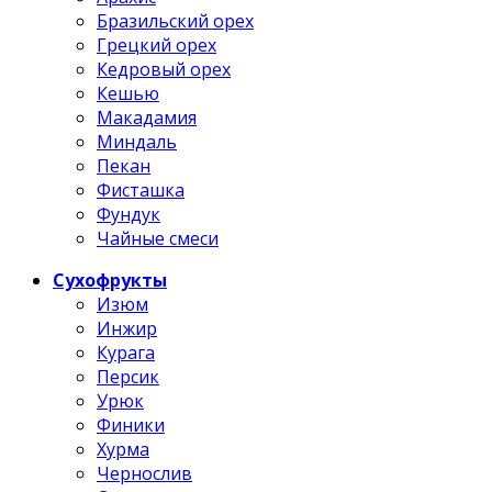
Бразильский орех
Грецкий орех
Кедровый орех
Кешью
Макадамия
Миндаль
Пекан
Фисташка
Фундук
Чайные смеси
Сухофрукты
Изюм
Инжир
Курага
Персик
Урюк
Финики
Хурма
Чернослив