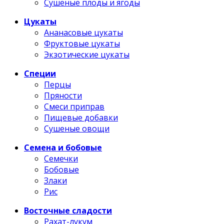
Сушеные плоды и ягоды
Цукаты
Ананасовые цукаты
Фруктовые цукаты
Экзотические цукаты
Специи
Перцы
Пряности
Смеси приправ
Пищевые добавки
Сушеные овощи
Семена и бобовые
Семечки
Бобовые
Злаки
Рис
Восточные сладости
Рахат-лукум