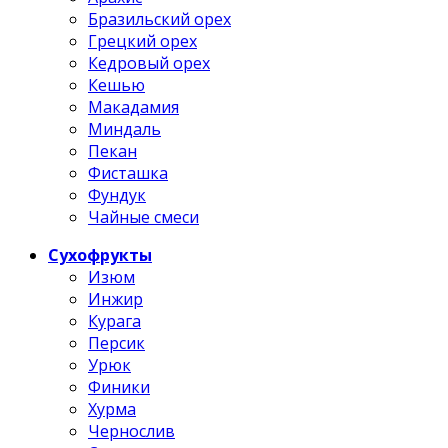
Бразильский орех
Грецкий орех
Кедровый орех
Кешью
Макадамия
Миндаль
Пекан
Фисташка
Фундук
Чайные смеси
Сухофрукты
Изюм
Инжир
Курага
Персик
Урюк
Финики
Хурма
Чернослив