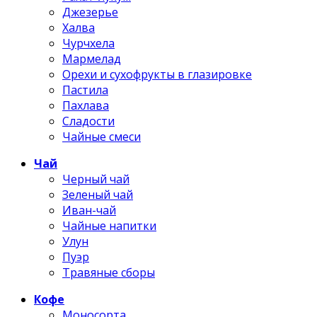
Джезерье
Халва
Чурчхела
Мармелад
Орехи и сухофрукты в глазировке
Пастила
Пахлава
Сладости
Чайные смеси
Чай
Черный чай
Зеленый чай
Иван-чай
Чайные напитки
Улун
Пуэр
Травяные сборы
Кофе
Моносорта