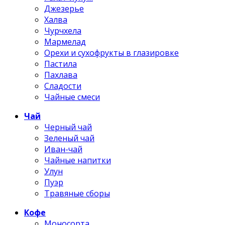
Джезерье
Халва
Чурчхела
Мармелад
Орехи и сухофрукты в глазировке
Пастила
Пахлава
Сладости
Чайные смеси
Чай
Черный чай
Зеленый чай
Иван-чай
Чайные напитки
Улун
Пуэр
Травяные сборы
Кофе
Моносорта