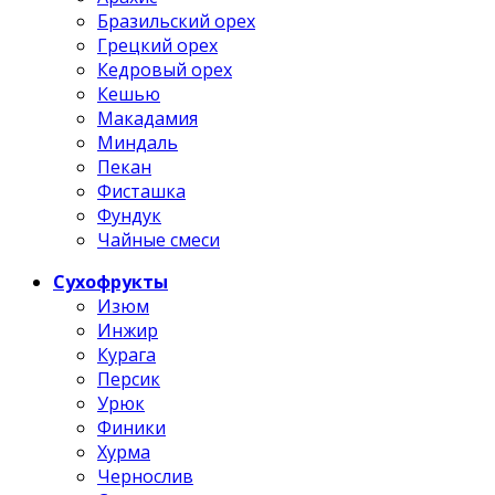
Бразильский орех
Грецкий орех
Кедровый орех
Кешью
Макадамия
Миндаль
Пекан
Фисташка
Фундук
Чайные смеси
Сухофрукты
Изюм
Инжир
Курага
Персик
Урюк
Финики
Хурма
Чернослив