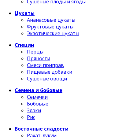
Сушеные плоды и ягоды
Цукаты
Ананасовые цукаты
Фруктовые цукаты
Экзотические цукаты
Специи
Перцы
Пряности
Смеси приправ
Пищевые добавки
Сушеные овощи
Семена и бобовые
Семечки
Бобовые
Злаки
Рис
Восточные сладости
Рахат-лукум