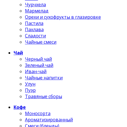
Чурчхела
Мармелад
Орехи и сухофрукты в глазировке
Пастила
Пахлава
Сладости
Чайные смеси
Чай
Черный чай
Зеленый чай
Иван-чай
Чайные напитки
Улун
Пуэр
Травяные сборы
Кофе
Моносорта
Ароматизированный
Смеси (бленды)