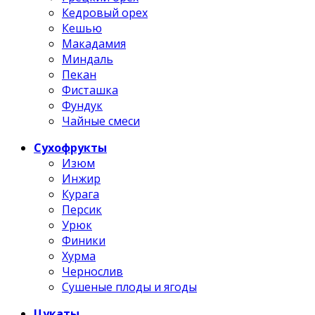
Кедровый орех
Кешью
Макадамия
Миндаль
Пекан
Фисташка
Фундук
Чайные смеси
Сухофрукты
Изюм
Инжир
Курага
Персик
Урюк
Финики
Хурма
Чернослив
Сушеные плоды и ягоды
Цукаты