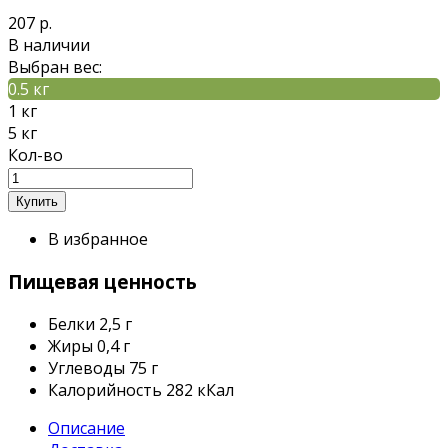
207 р.
В наличии
Выбран вес:
0.5 кг
1 кг
5 кг
Кол-во
В избранное
Пищевая ценность
Белки
2,5 г
Жиры
0,4 г
Углеводы
75 г
Калорийность
282 кКал
Описание