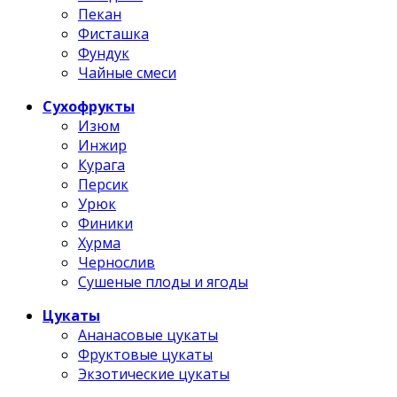
Пекан
Фисташка
Фундук
Чайные смеси
Сухофрукты
Изюм
Инжир
Курага
Персик
Урюк
Финики
Хурма
Чернослив
Сушеные плоды и ягоды
Цукаты
Ананасовые цукаты
Фруктовые цукаты
Экзотические цукаты