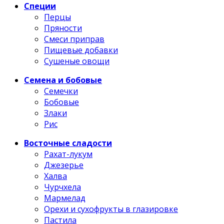
Специи
Перцы
Пряности
Смеси приправ
Пищевые добавки
Сушеные овощи
Семена и бобовые
Семечки
Бобовые
Злаки
Рис
Восточные сладости
Рахат-лукум
Джезерье
Халва
Чурчхела
Мармелад
Орехи и сухофрукты в глазировке
Пастила