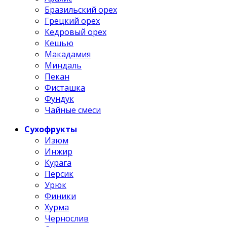
Бразильский орех
Грецкий орех
Кедровый орех
Кешью
Макадамия
Миндаль
Пекан
Фисташка
Фундук
Чайные смеси
Сухофрукты
Изюм
Инжир
Курага
Персик
Урюк
Финики
Хурма
Чернослив