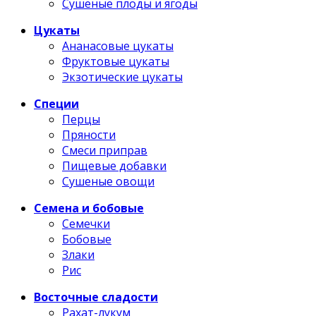
Сушеные плоды и ягоды
Цукаты
Ананасовые цукаты
Фруктовые цукаты
Экзотические цукаты
Специи
Перцы
Пряности
Смеси приправ
Пищевые добавки
Сушеные овощи
Семена и бобовые
Семечки
Бобовые
Злаки
Рис
Восточные сладости
Рахат-лукум