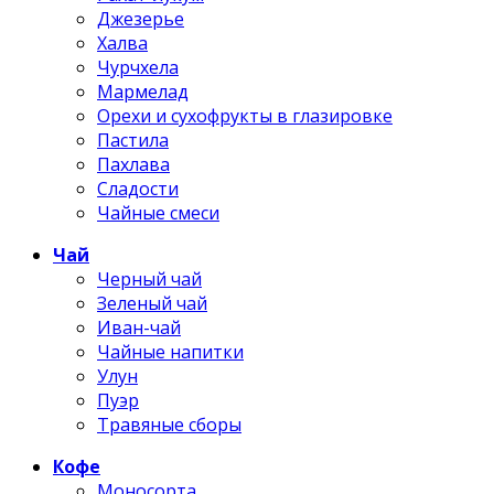
Джезерье
Халва
Чурчхела
Мармелад
Орехи и сухофрукты в глазировке
Пастила
Пахлава
Сладости
Чайные смеси
Чай
Черный чай
Зеленый чай
Иван-чай
Чайные напитки
Улун
Пуэр
Травяные сборы
Кофе
Моносорта