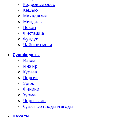
Кедровый орех
Кешью
Макадамия
Миндаль
Пекан
Фисташка
Фундук
Чайные смеси
Сухофрукты
Изюм
Инжир
Курага
Персик
Урюк
Финики
Хурма
Чернослив
Сушеные плоды и ягоды
Цукаты