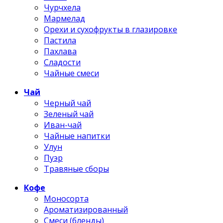
Чурчхела
Мармелад
Орехи и сухофрукты в глазировке
Пастила
Пахлава
Сладости
Чайные смеси
Чай
Черный чай
Зеленый чай
Иван-чай
Чайные напитки
Улун
Пуэр
Травяные сборы
Кофе
Моносорта
Ароматизированный
Смеси (бленды)