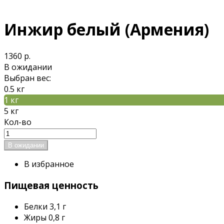
Инжир белый (Армения)
1360 р.
В ожидании
Выбран вес:
0.5 кг
1 кг
5 кг
Кол-во
В избранное
Пищевая ценность
Белки
3,1 г
Жиры
0,8 г