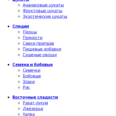
Ананасовые цукаты
Фруктовые цукаты
Экзотические цукаты
Специи
Перцы
Пряности
Смеси приправ
Пищевые добавки
Сушеные овощи
Семена и бобовые
Семечки
Бобовые
Злаки
Рис
Восточные сладости
Рахат-лукум
Джезерье
Халва