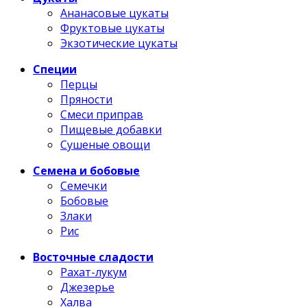
Ананасовые цукаты
Фруктовые цукаты
Экзотические цукаты
Специи
Перцы
Пряности
Смеси приправ
Пищевые добавки
Сушеные овощи
Семена и бобовые
Семечки
Бобовые
Злаки
Рис
Восточные сладости
Рахат-лукум
Джезерье
Халва