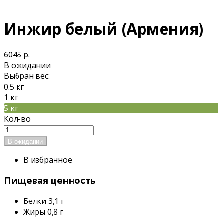
Инжир белый (Армения)
6045 р.
В ожидании
Выбран вес:
0.5 кг
1 кг
5 кг
Кол-во
В избранное
Пищевая ценность
Белки
3,1 г
Жиры
0,8 г