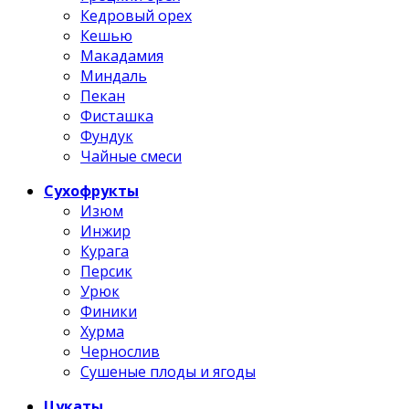
Кедровый орех
Кешью
Макадамия
Миндаль
Пекан
Фисташка
Фундук
Чайные смеси
Сухофрукты
Изюм
Инжир
Курага
Персик
Урюк
Финики
Хурма
Чернослив
Сушеные плоды и ягоды
Цукаты