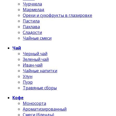
Чурчхела
Мармелад
Орехи и сухофрукты в глазировке
Пастила
Пахлава
Сладости
Чайные смеси
Чай
Черный чай
Зеленый чай
Иван-чай
Чайные напитки
Улун
Пуэр
Травяные сборы
Кофе
Моносорта
Ароматизированный
Смеси (бленды)