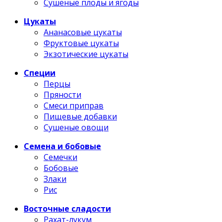
Сушеные плоды и ягоды
Цукаты
Ананасовые цукаты
Фруктовые цукаты
Экзотические цукаты
Специи
Перцы
Пряности
Смеси приправ
Пищевые добавки
Сушеные овощи
Семена и бобовые
Семечки
Бобовые
Злаки
Рис
Восточные сладости
Рахат-лукум