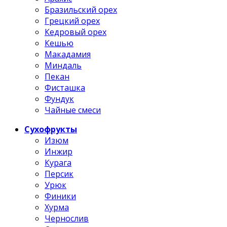
Бразильский орех
Грецкий орех
Кедровый орех
Кешью
Макадамия
Миндаль
Пекан
Фисташка
Фундук
Чайные смеси
Сухофрукты
Изюм
Инжир
Курага
Персик
Урюк
Финики
Хурма
Чернослив