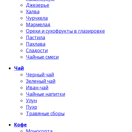
Джезерье
Халва
Чурчхела
Мармелад
Орехи и сухофрукты в глазировке
Пастила
Пахлава
Сладости
Чайные смеси
Чай
Черный чай
Зеленый чай
Иван-чай
Чайные напитки
Улун
Пуэр
Травяные сборы
Кофе
Моносорта