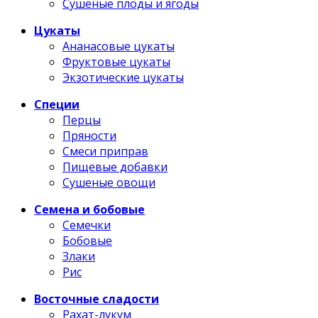
Сушеные плоды и ягоды
Цукаты
Ананасовые цукаты
Фруктовые цукаты
Экзотические цукаты
Специи
Перцы
Пряности
Смеси приправ
Пищевые добавки
Сушеные овощи
Семена и бобовые
Семечки
Бобовые
Злаки
Рис
Восточные сладости
Рахат-лукум