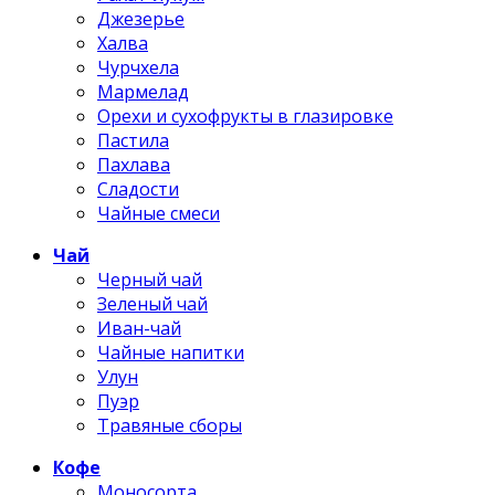
Джезерье
Халва
Чурчхела
Мармелад
Орехи и сухофрукты в глазировке
Пастила
Пахлава
Сладости
Чайные смеси
Чай
Черный чай
Зеленый чай
Иван-чай
Чайные напитки
Улун
Пуэр
Травяные сборы
Кофе
Моносорта