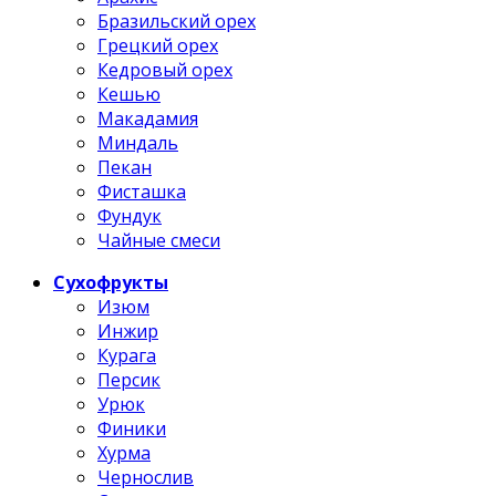
Бразильский орех
Грецкий орех
Кедровый орех
Кешью
Макадамия
Миндаль
Пекан
Фисташка
Фундук
Чайные смеси
Сухофрукты
Изюм
Инжир
Курага
Персик
Урюк
Финики
Хурма
Чернослив