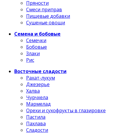
Пряности
Смеси приправ
Пищевые добавки
Сушеные овощи
Семена и бобовые
Семечки
Бобовые
Злаки
Рис
Восточные сладости
Рахат-лукум
Джезерье
Халва
Чурчхела
Мармелад
Орехи и сухофрукты в глазировке
Пастила
Пахлава
Сладости