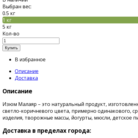
Выбран вес:
0.5 кг
1 кг
5 кг
Кол-во
В избранное
Описание
Доставка
Описание
Изюм Малаяр – это натуральный продукт, изготовленн
светло-коричневого цвета, примерно одинакового, ср
изделия, творожные массы, йогурты, мюсли, детское пи
Доставка в пределах города: