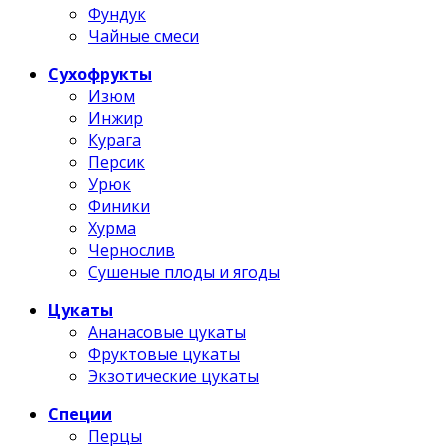
Фундук
Чайные смеси
Сухофрукты
Изюм
Инжир
Курага
Персик
Урюк
Финики
Хурма
Чернослив
Сушеные плоды и ягоды
Цукаты
Ананасовые цукаты
Фруктовые цукаты
Экзотические цукаты
Специи
Перцы