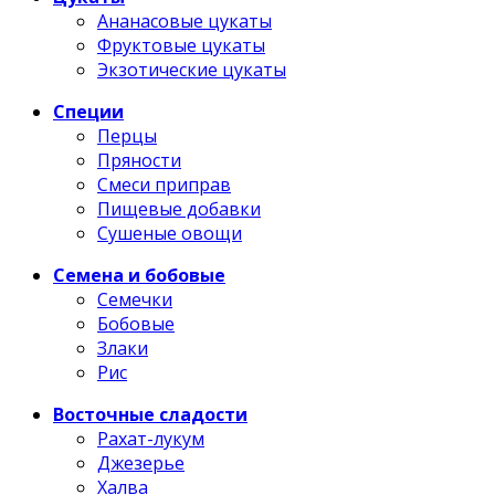
Ананасовые цукаты
Фруктовые цукаты
Экзотические цукаты
Специи
Перцы
Пряности
Смеси приправ
Пищевые добавки
Сушеные овощи
Семена и бобовые
Семечки
Бобовые
Злаки
Рис
Восточные сладости
Рахат-лукум
Джезерье
Халва