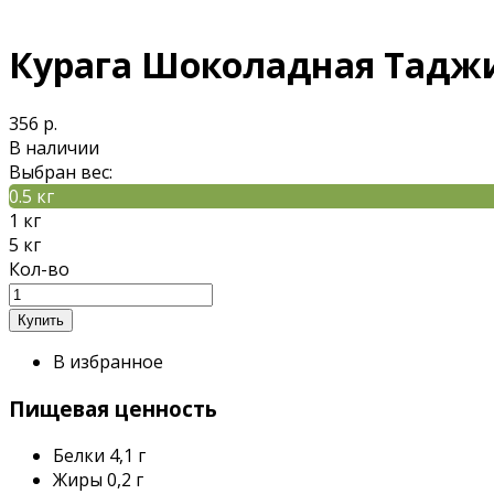
Курага Шоколадная Тадж
356 р.
В наличии
Выбран вес:
0.5 кг
1 кг
5 кг
Кол-во
В избранное
Пищевая ценность
Белки
4,1 г
Жиры
0,2 г