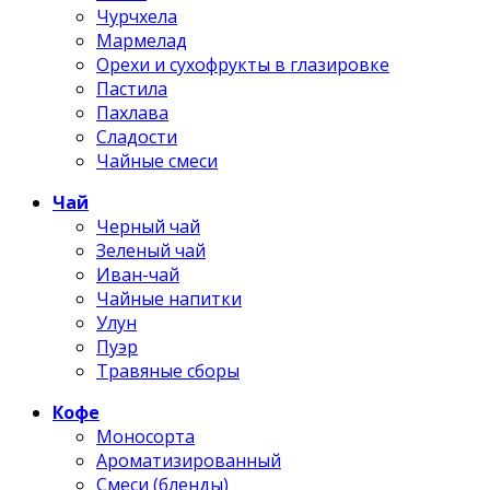
Чурчхела
Мармелад
Орехи и сухофрукты в глазировке
Пастила
Пахлава
Сладости
Чайные смеси
Чай
Черный чай
Зеленый чай
Иван-чай
Чайные напитки
Улун
Пуэр
Травяные сборы
Кофе
Моносорта
Ароматизированный
Смеси (бленды)