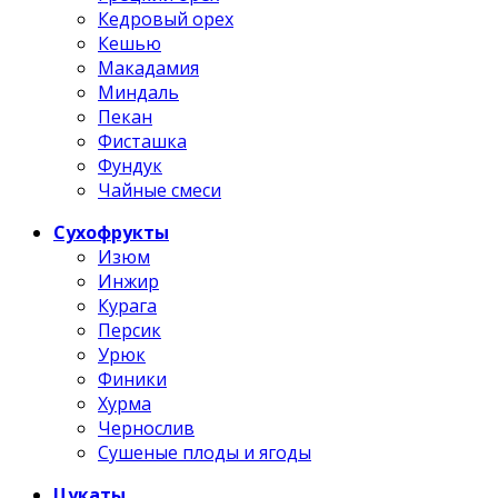
Кедровый орех
Кешью
Макадамия
Миндаль
Пекан
Фисташка
Фундук
Чайные смеси
Сухофрукты
Изюм
Инжир
Курага
Персик
Урюк
Финики
Хурма
Чернослив
Сушеные плоды и ягоды
Цукаты