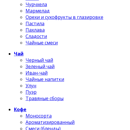
Чурчхела
Мармелад
Орехи и сухофрукты в глазировке
Пастила
Пахлава
Сладости
Чайные смеси
Чай
Черный чай
Зеленый чай
Иван-чай
Чайные напитки
Улун
Пуэр
Травяные сборы
Кофе
Моносорта
Ароматизированный
Смеси (бленды)