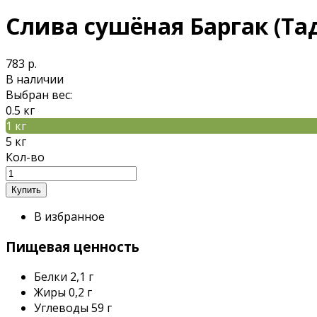
Слива сушёная Баргак (Т
783 р.
В наличии
Выбран вес:
0.5 кг
1 кг
5 кг
Кол-во
В избранное
Пищевая ценность
Белки
2,1 г
Жиры
0,2 г
Углеводы
59 г