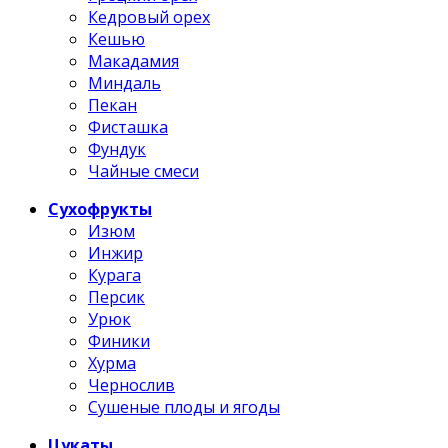
Кедровый орех
Кешью
Макадамия
Миндаль
Пекан
Фисташка
Фундук
Чайные смеси
Сухофрукты
Изюм
Инжир
Курага
Персик
Урюк
Финики
Хурма
Чернослив
Сушеные плоды и ягоды
Цукаты