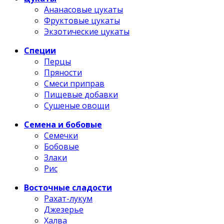
Ананасовые цукаты
Фруктовые цукаты
Экзотические цукаты
Специи
Перцы
Пряности
Смеси приправ
Пищевые добавки
Сушеные овощи
Семена и бобовые
Семечки
Бобовые
Злаки
Рис
Восточные сладости
Рахат-лукум
Джезерье
Халва