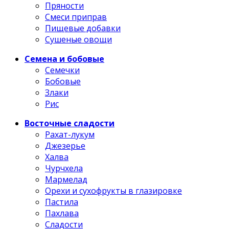
Пряности
Смеси приправ
Пищевые добавки
Сушеные овощи
Семена и бобовые
Семечки
Бобовые
Злаки
Рис
Восточные сладости
Рахат-лукум
Джезерье
Халва
Чурчхела
Мармелад
Орехи и сухофрукты в глазировке
Пастила
Пахлава
Сладости