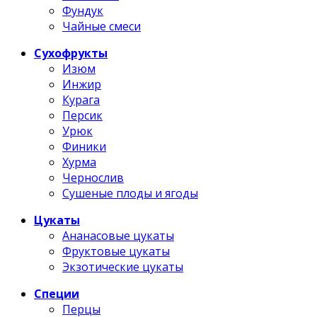
Фундук
Чайные смеси
Сухофрукты
Изюм
Инжир
Курага
Персик
Урюк
Финики
Хурма
Чернослив
Сушеные плоды и ягоды
Цукаты
Ананасовые цукаты
Фруктовые цукаты
Экзотические цукаты
Специи
Перцы