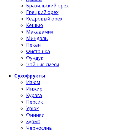
Бразильский орех
Грецкий орех
Кедровый орех
Кешью
Макадамия
Миндаль
Пекан
Фисташка
Фундук
Чайные смеси
Сухофрукты
Изюм
Инжир
Курага
Персик
Урюк
Финики
Хурма
Чернослив