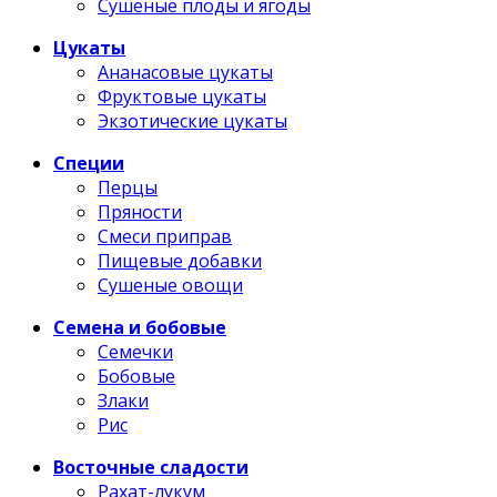
Сушеные плоды и ягоды
Цукаты
Ананасовые цукаты
Фруктовые цукаты
Экзотические цукаты
Специи
Перцы
Пряности
Смеси приправ
Пищевые добавки
Сушеные овощи
Семена и бобовые
Семечки
Бобовые
Злаки
Рис
Восточные сладости
Рахат-лукум