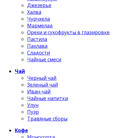
Джезерье
Халва
Чурчхела
Мармелад
Орехи и сухофрукты в глазировке
Пастила
Пахлава
Сладости
Чайные смеси
Чай
Черный чай
Зеленый чай
Иван-чай
Чайные напитки
Улун
Пуэр
Травяные сборы
Кофе
Моносорта