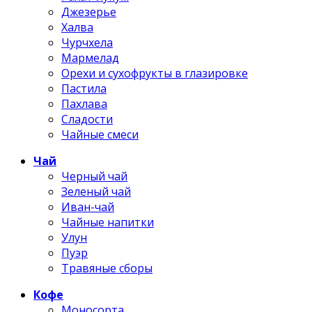
Джезерье
Халва
Чурчхела
Мармелад
Орехи и сухофрукты в глазировке
Пастила
Пахлава
Сладости
Чайные смеси
Чай
Черный чай
Зеленый чай
Иван-чай
Чайные напитки
Улун
Пуэр
Травяные сборы
Кофе
Моносорта