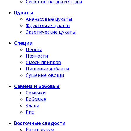
Сушеные плоды и ягоды
Цукаты
Ананасовые цукаты
Фруктовые цукаты
Экзотические цукаты
Специи
Перцы
Пряности
Смеси приправ
Пищевые добавки
Сушеные овощи
Семена и бобовые
Семечки
Бобовые
Злаки
Рис
Восточные сладости
Рахат-лукум