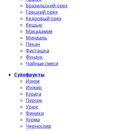
Бразильский орех
Грецкий орех
Кедровый орех
Кешью
Макадамия
Миндаль
Пекан
Фисташка
Фундук
Чайные смеси
Сухофрукты
Изюм
Инжир
Курага
Персик
Урюк
Финики
Хурма
Чернослив