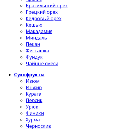
Бразильский орех
Грецкий орех
Кедровый орех
Кешью
Макадамия
Миндаль
Пекан
Фисташка
Фундук
Чайные смеси
Сухофрукты
Изюм
Инжир
Курага
Персик
Урюк
Финики
Хурма
Чернослив