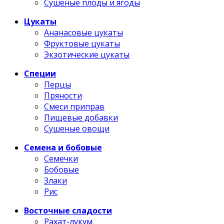
Сушеные плоды и ягоды
Цукаты
Ананасовые цукаты
Фруктовые цукаты
Экзотические цукаты
Специи
Перцы
Пряности
Смеси приправ
Пищевые добавки
Сушеные овощи
Семена и бобовые
Семечки
Бобовые
Злаки
Рис
Восточные сладости
Рахат-лукум