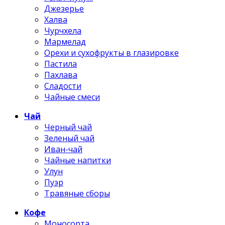
Джезерье
Халва
Чурчхела
Мармелад
Орехи и сухофрукты в глазировке
Пастила
Пахлава
Сладости
Чайные смеси
Чай
Черный чай
Зеленый чай
Иван-чай
Чайные напитки
Улун
Пуэр
Травяные сборы
Кофе
Моносорта