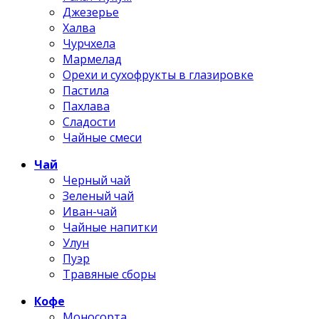
Джезерье
Халва
Чурчхела
Мармелад
Орехи и сухофрукты в глазировке
Пастила
Пахлава
Сладости
Чайные смеси
Чай
Черный чай
Зеленый чай
Иван-чай
Чайные напитки
Улун
Пуэр
Травяные сборы
Кофе
Моносорта