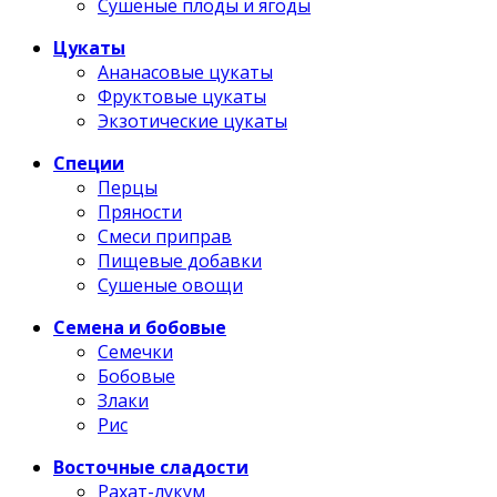
Сушеные плоды и ягоды
Цукаты
Ананасовые цукаты
Фруктовые цукаты
Экзотические цукаты
Специи
Перцы
Пряности
Смеси приправ
Пищевые добавки
Сушеные овощи
Семена и бобовые
Семечки
Бобовые
Злаки
Рис
Восточные сладости
Рахат-лукум