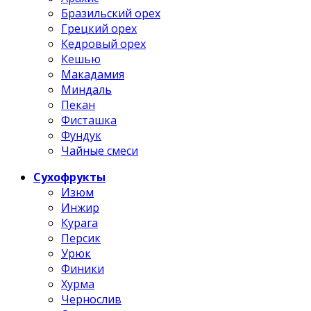
Бразильский орех
Грецкий орех
Кедровый орех
Кешью
Макадамия
Миндаль
Пекан
Фисташка
Фундук
Чайные смеси
Сухофрукты
Изюм
Инжир
Курага
Персик
Урюк
Финики
Хурма
Чернослив