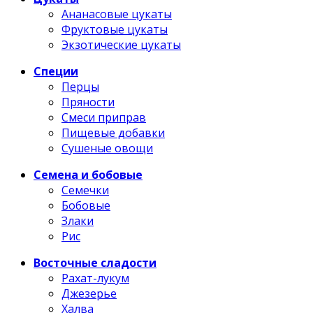
Ананасовые цукаты
Фруктовые цукаты
Экзотические цукаты
Специи
Перцы
Пряности
Смеси приправ
Пищевые добавки
Сушеные овощи
Семена и бобовые
Семечки
Бобовые
Злаки
Рис
Восточные сладости
Рахат-лукум
Джезерье
Халва