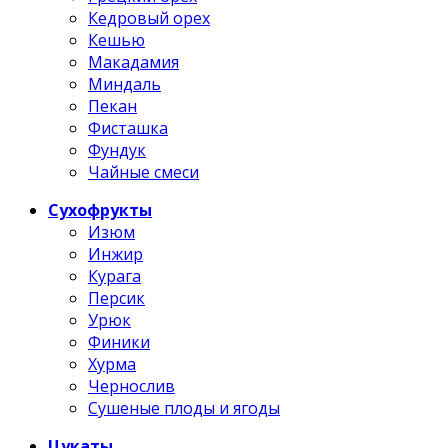
Кедровый орех
Кешью
Макадамия
Миндаль
Пекан
Фисташка
Фундук
Чайные смеси
Сухофрукты
Изюм
Инжир
Курага
Персик
Урюк
Финики
Хурма
Чернослив
Сушеные плоды и ягоды
Цукаты