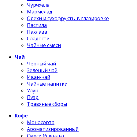
Чурчхела
Мармелад
Орехи и сухофрукты в глазировке
Пастила
Пахлава
Сладости
Чайные смеси
Чай
Черный чай
Зеленый чай
Иван-чай
Чайные напитки
Улун
Пуэр
Травяные сборы
Кофе
Моносорта
Ароматизированный
Смеси (бленды)