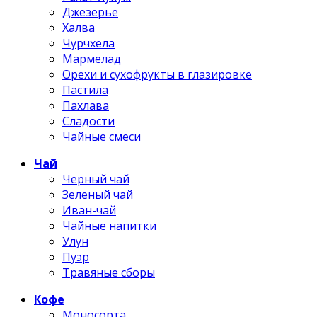
Джезерье
Халва
Чурчхела
Мармелад
Орехи и сухофрукты в глазировке
Пастила
Пахлава
Сладости
Чайные смеси
Чай
Черный чай
Зеленый чай
Иван-чай
Чайные напитки
Улун
Пуэр
Травяные сборы
Кофе
Моносорта