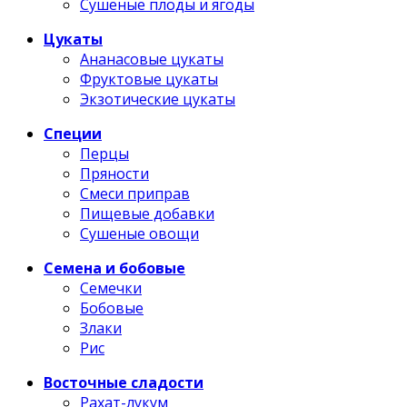
Сушеные плоды и ягоды
Цукаты
Ананасовые цукаты
Фруктовые цукаты
Экзотические цукаты
Специи
Перцы
Пряности
Смеси приправ
Пищевые добавки
Сушеные овощи
Семена и бобовые
Семечки
Бобовые
Злаки
Рис
Восточные сладости
Рахат-лукум