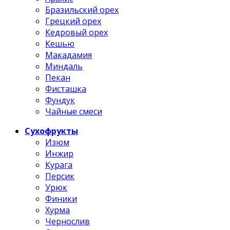
Бразильский орех
Грецкий орех
Кедровый орех
Кешью
Макадамия
Миндаль
Пекан
Фисташка
Фундук
Чайные смеси
Сухофрукты
Изюм
Инжир
Курага
Персик
Урюк
Финики
Хурма
Чернослив