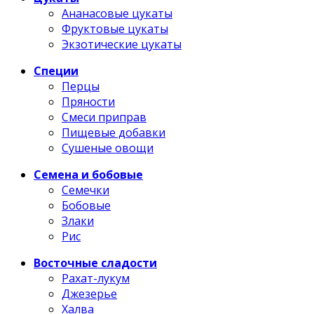
Ананасовые цукаты
Фруктовые цукаты
Экзотические цукаты
Специи
Перцы
Пряности
Смеси приправ
Пищевые добавки
Сушеные овощи
Семена и бобовые
Семечки
Бобовые
Злаки
Рис
Восточные сладости
Рахат-лукум
Джезерье
Халва