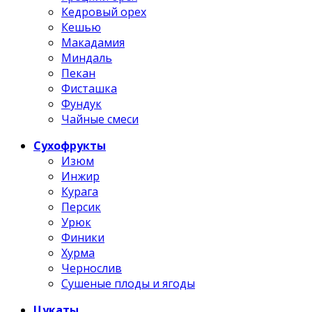
Кедровый орех
Кешью
Макадамия
Миндаль
Пекан
Фисташка
Фундук
Чайные смеси
Сухофрукты
Изюм
Инжир
Курага
Персик
Урюк
Финики
Хурма
Чернослив
Сушеные плоды и ягоды
Цукаты