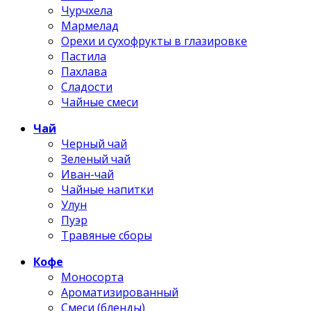
Чурчхела
Мармелад
Орехи и сухофрукты в глазировке
Пастила
Пахлава
Сладости
Чайные смеси
Чай
Черный чай
Зеленый чай
Иван-чай
Чайные напитки
Улун
Пуэр
Травяные сборы
Кофе
Моносорта
Ароматизированный
Смеси (бленды)