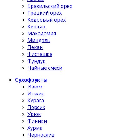
Бразильский орех
Грецкий орех
Кедровый орех
Кешью
Макадамия
Миндаль
Пекан
Фисташка
Фундук
Чайные смеси
Сухофрукты
Изюм
Инжир
Курага
Персик
Урюк
Финики
Хурма
Чернослив