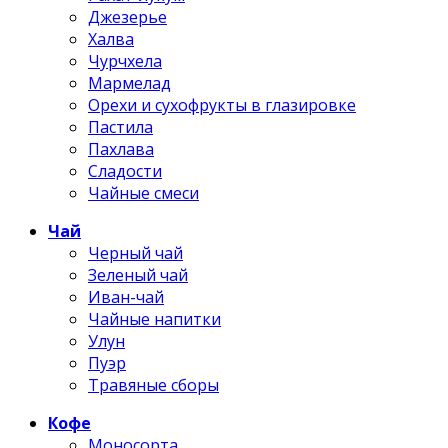
Джезерье
Халва
Чурчхела
Мармелад
Орехи и сухофрукты в глазировке
Пастила
Пахлава
Сладости
Чайные смеси
Чай
Черный чай
Зеленый чай
Иван-чай
Чайные напитки
Улун
Пуэр
Травяные сборы
Кофе
Моносорта