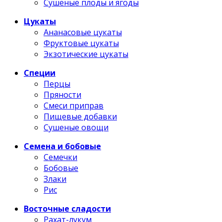
Сушеные плоды и ягоды
Цукаты
Ананасовые цукаты
Фруктовые цукаты
Экзотические цукаты
Специи
Перцы
Пряности
Смеси приправ
Пищевые добавки
Сушеные овощи
Семена и бобовые
Семечки
Бобовые
Злаки
Рис
Восточные сладости
Рахат-лукум