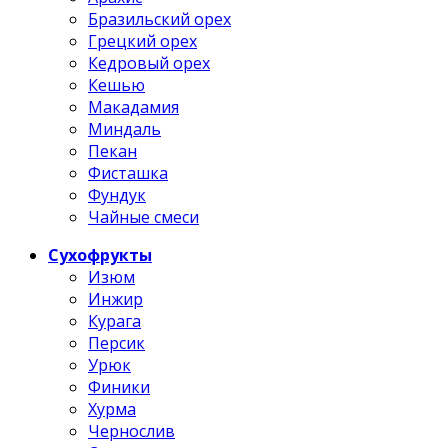
Бразильский орех
Грецкий орех
Кедровый орех
Кешью
Макадамия
Миндаль
Пекан
Фисташка
Фундук
Чайные смеси
Сухофрукты
Изюм
Инжир
Курага
Персик
Урюк
Финики
Хурма
Чернослив