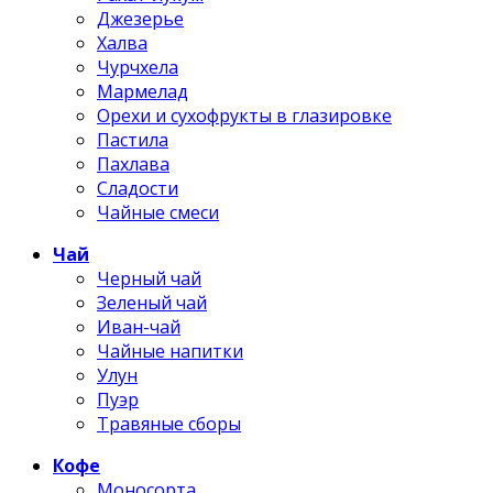
Джезерье
Халва
Чурчхела
Мармелад
Орехи и сухофрукты в глазировке
Пастила
Пахлава
Сладости
Чайные смеси
Чай
Черный чай
Зеленый чай
Иван-чай
Чайные напитки
Улун
Пуэр
Травяные сборы
Кофе
Моносорта