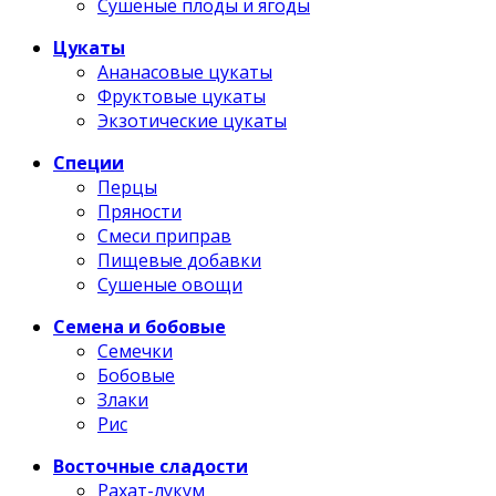
Сушеные плоды и ягоды
Цукаты
Ананасовые цукаты
Фруктовые цукаты
Экзотические цукаты
Специи
Перцы
Пряности
Смеси приправ
Пищевые добавки
Сушеные овощи
Семена и бобовые
Семечки
Бобовые
Злаки
Рис
Восточные сладости
Рахат-лукум