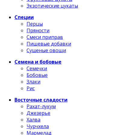
Экзотические цукаты
Специи
Перцы
Пряности
Смеси приправ
Пищевые добавки
Сушеные овощи
Семена и бобовые
Семечки
Бобовые
Злаки
Рис
Восточные сладости
Рахат-лукум
Джезерье
Халва
Чурчхела
Мармелад