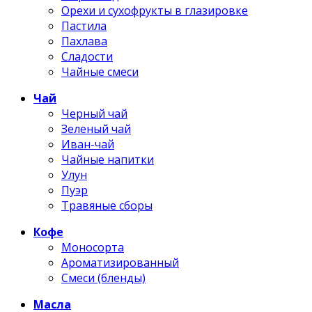
Орехи и сухофрукты в глазировке
Пастила
Пахлава
Сладости
Чайные смеси
Чай
Черный чай
Зеленый чай
Иван-чай
Чайные напитки
Улун
Пуэр
Травяные сборы
Кофе
Моносорта
Ароматизированный
Смеси (бленды)
Масла