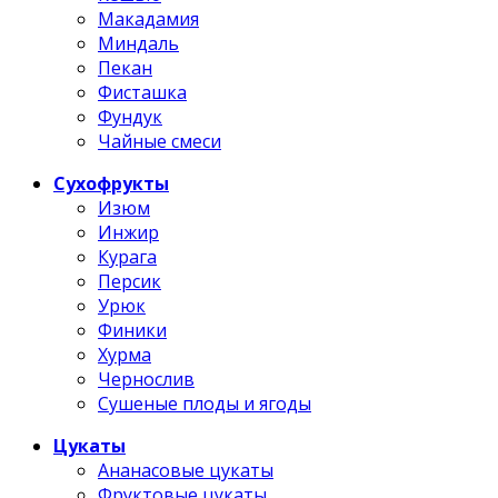
Макадамия
Миндаль
Пекан
Фисташка
Фундук
Чайные смеси
Сухофрукты
Изюм
Инжир
Курага
Персик
Урюк
Финики
Хурма
Чернослив
Сушеные плоды и ягоды
Цукаты
Ананасовые цукаты
Фруктовые цукаты