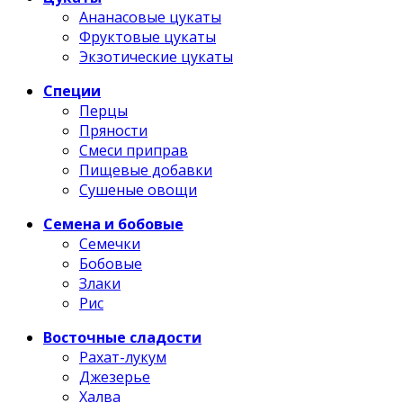
Ананасовые цукаты
Фруктовые цукаты
Экзотические цукаты
Специи
Перцы
Пряности
Смеси приправ
Пищевые добавки
Сушеные овощи
Семена и бобовые
Семечки
Бобовые
Злаки
Рис
Восточные сладости
Рахат-лукум
Джезерье
Халва