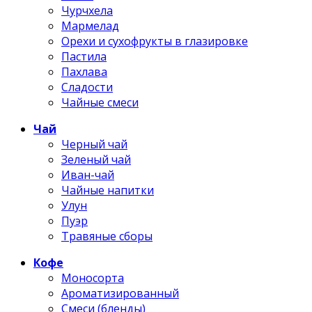
Чурчхела
Мармелад
Орехи и сухофрукты в глазировке
Пастила
Пахлава
Сладости
Чайные смеси
Чай
Черный чай
Зеленый чай
Иван-чай
Чайные напитки
Улун
Пуэр
Травяные сборы
Кофе
Моносорта
Ароматизированный
Смеси (бленды)