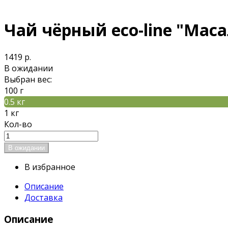
Чай чёрный eco-line "Мас
1419 р.
В ожидании
Выбран вес:
100 г
0.5 кг
1 кг
Кол-во
В избранное
Описание
Доставка
Описание