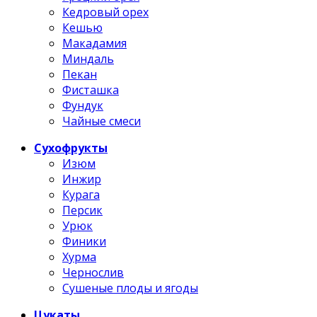
Кедровый орех
Кешью
Макадамия
Миндаль
Пекан
Фисташка
Фундук
Чайные смеси
Сухофрукты
Изюм
Инжир
Курага
Персик
Урюк
Финики
Хурма
Чернослив
Сушеные плоды и ягоды
Цукаты