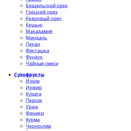
Бразильский орех
Грецкий орех
Кедровый орех
Кешью
Макадамия
Миндаль
Пекан
Фисташка
Фундук
Чайные смеси
Сухофрукты
Изюм
Инжир
Курага
Персик
Урюк
Финики
Хурма
Чернослив