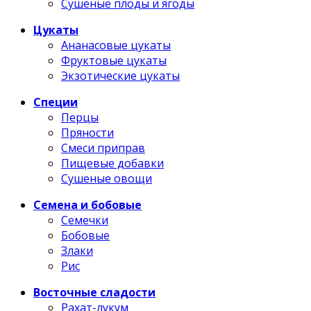
Сушеные плоды и ягоды
Цукаты
Ананасовые цукаты
Фруктовые цукаты
Экзотические цукаты
Специи
Перцы
Пряности
Смеси приправ
Пищевые добавки
Сушеные овощи
Семена и бобовые
Семечки
Бобовые
Злаки
Рис
Восточные сладости
Рахат-лукум