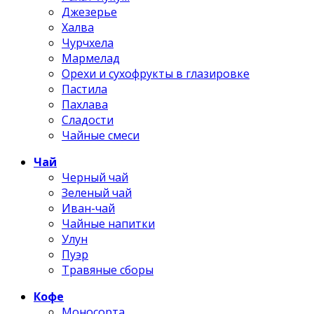
Джезерье
Халва
Чурчхела
Мармелад
Орехи и сухофрукты в глазировке
Пастила
Пахлава
Сладости
Чайные смеси
Чай
Черный чай
Зеленый чай
Иван-чай
Чайные напитки
Улун
Пуэр
Травяные сборы
Кофе
Моносорта