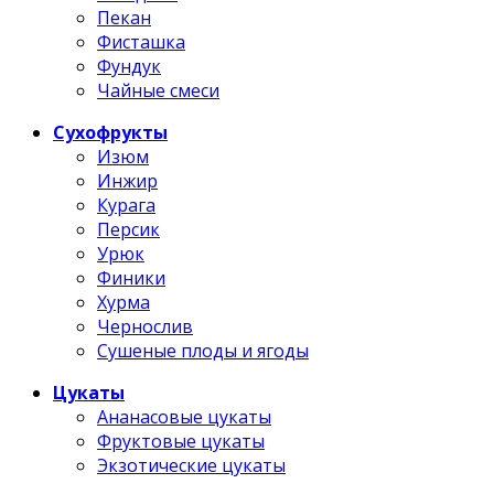
Пекан
Фисташка
Фундук
Чайные смеси
Сухофрукты
Изюм
Инжир
Курага
Персик
Урюк
Финики
Хурма
Чернослив
Сушеные плоды и ягоды
Цукаты
Ананасовые цукаты
Фруктовые цукаты
Экзотические цукаты