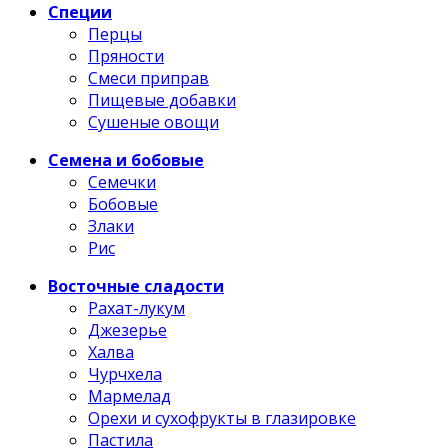
Специи
Перцы
Пряности
Смеси приправ
Пищевые добавки
Сушеные овощи
Семена и бобовые
Семечки
Бобовые
Злаки
Рис
Восточные сладости
Рахат-лукум
Джезерье
Халва
Чурчхела
Мармелад
Орехи и сухофрукты в глазировке
Пастила