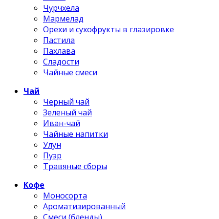
Чурчхела
Мармелад
Орехи и сухофрукты в глазировке
Пастила
Пахлава
Сладости
Чайные смеси
Чай
Черный чай
Зеленый чай
Иван-чай
Чайные напитки
Улун
Пуэр
Травяные сборы
Кофе
Моносорта
Ароматизированный
Смеси (бленды)