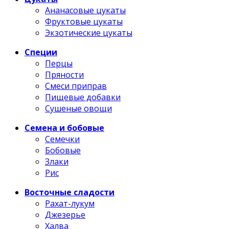
Ананасовые цукаты
Фруктовые цукаты
Экзотические цукаты
Специи
Перцы
Пряности
Смеси приправ
Пищевые добавки
Сушеные овощи
Семена и бобовые
Семечки
Бобовые
Злаки
Рис
Восточные сладости
Рахат-лукум
Джезерье
Халва