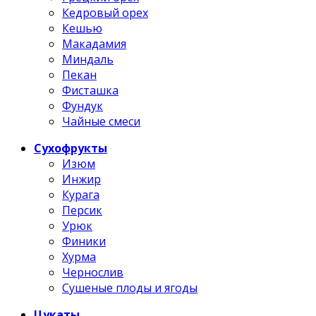
Кедровый орех
Кешью
Макадамия
Миндаль
Пекан
Фисташка
Фундук
Чайные смеси
Сухофрукты
Изюм
Инжир
Курага
Персик
Урюк
Финики
Хурма
Чернослив
Сушеные плоды и ягоды
Цукаты