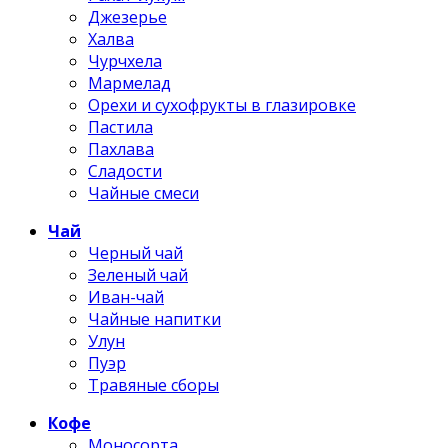
Джезерье
Халва
Чурчхела
Мармелад
Орехи и сухофрукты в глазировке
Пастила
Пахлава
Сладости
Чайные смеси
Чай
Черный чай
Зеленый чай
Иван-чай
Чайные напитки
Улун
Пуэр
Травяные сборы
Кофе
Моносорта