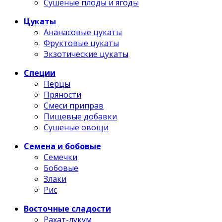
Сушеные плоды и ягоды
Цукаты
Ананасовые цукаты
Фруктовые цукаты
Экзотические цукаты
Специи
Перцы
Пряности
Смеси приправ
Пищевые добавки
Сушеные овощи
Семена и бобовые
Семечки
Бобовые
Злаки
Рис
Восточные сладости
Рахат-лукум