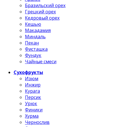
Бразильский орех
Грецкий орех
Кедровый орех
Кешью
Макадамия
Миндаль
Пекан
Фисташка
Фундук
Чайные смеси
Сухофрукты
Изюм
Инжир
Курага
Персик
Урюк
Финики
Хурма
Чернослив