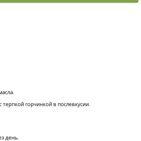
масла.
с терпкой горчинкой в послевкусии.
з день.