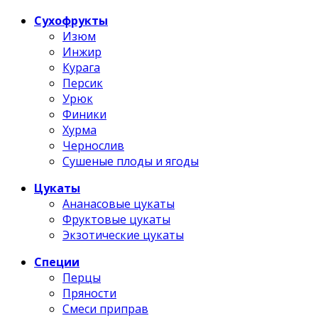
Сухофрукты
Изюм
Инжир
Курага
Персик
Урюк
Финики
Хурма
Чернослив
Сушеные плоды и ягоды
Цукаты
Ананасовые цукаты
Фруктовые цукаты
Экзотические цукаты
Специи
Перцы
Пряности
Смеси приправ