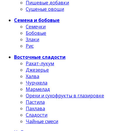
Пищевые добавки
Сушеные овощи
Семена и бобовые
Семечки
Бобовые
Злаки
Рис
Восточные сладости
Рахат-лукум
Джезерье
Халва
Чурчхела
Мармелад
Орехи и сухофрукты в глазировке
Пастила
Пахлава
Сладости
Чайные смеси