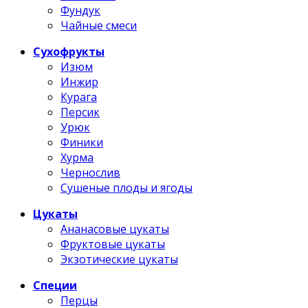
Фундук
Чайные смеси
Сухофрукты
Изюм
Инжир
Курага
Персик
Урюк
Финики
Хурма
Чернослив
Сушеные плоды и ягоды
Цукаты
Ананасовые цукаты
Фруктовые цукаты
Экзотические цукаты
Специи
Перцы