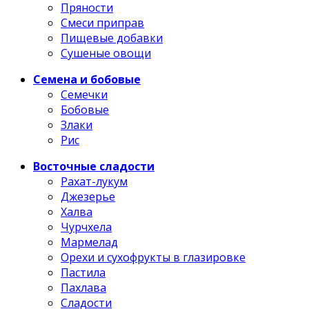
Пряности
Смеси приправ
Пищевые добавки
Сушеные овощи
Семена и бобовые
Семечки
Бобовые
Злаки
Рис
Восточные сладости
Рахат-лукум
Джезерье
Халва
Чурчхела
Мармелад
Орехи и сухофрукты в глазировке
Пастила
Пахлава
Сладости