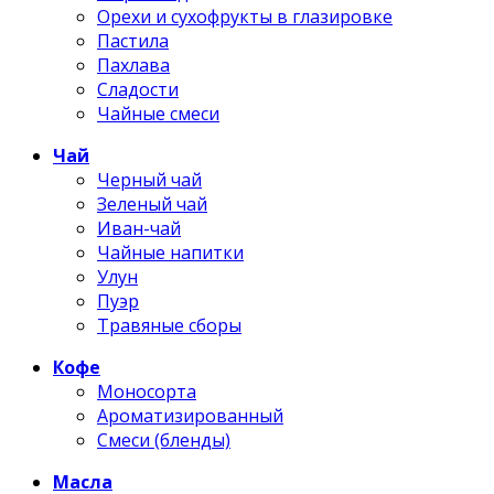
Орехи и сухофрукты в глазировке
Пастила
Пахлава
Сладости
Чайные смеси
Чай
Черный чай
Зеленый чай
Иван-чай
Чайные напитки
Улун
Пуэр
Травяные сборы
Кофе
Моносорта
Ароматизированный
Смеси (бленды)
Масла