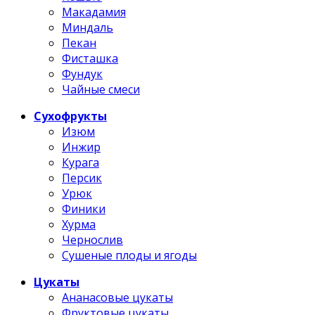
Макадамия
Миндаль
Пекан
Фисташка
Фундук
Чайные смеси
Сухофрукты
Изюм
Инжир
Курага
Персик
Урюк
Финики
Хурма
Чернослив
Сушеные плоды и ягоды
Цукаты
Ананасовые цукаты
Фруктовые цукаты