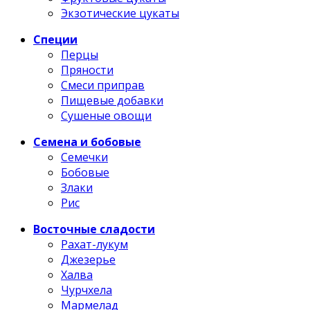
Экзотические цукаты
Специи
Перцы
Пряности
Смеси приправ
Пищевые добавки
Сушеные овощи
Семена и бобовые
Семечки
Бобовые
Злаки
Рис
Восточные сладости
Рахат-лукум
Джезерье
Халва
Чурчхела
Мармелад