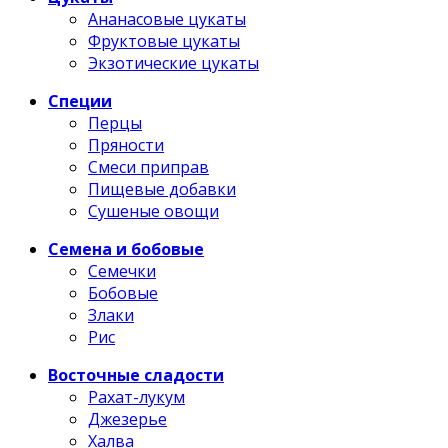
Ананасовые цукаты
Фруктовые цукаты
Экзотические цукаты
Специи
Перцы
Пряности
Смеси приправ
Пищевые добавки
Сушеные овощи
Семена и бобовые
Семечки
Бобовые
Злаки
Рис
Восточные сладости
Рахат-лукум
Джезерье
Халва