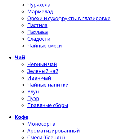
Чурчхела
Мармелад
Орехи и сухофрукты в глазировке
Пастила
Пахлава
Сладости
Чайные смеси
Чай
Черный чай
Зеленый чай
Иван-чай
Чайные напитки
Улун
Пуэр
Травяные сборы
Кофе
Моносорта
Ароматизированный
Смеси (бленды)