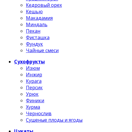
Кедровый орех
Кешью
Макадамия
Миндаль
Пекан
Фисташка
Фундук
Чайные смеси
Сухофрукты
Изюм
Инжир
Курага
Персик
Урюк
Финики
Хурма
Чернослив
Сушеные плоды и ягоды
Цукаты